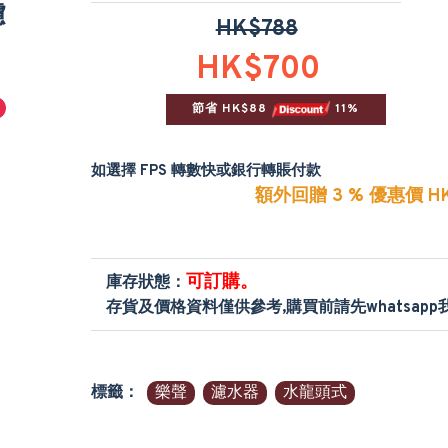
濾
HK$788
HK$700
節省 HK$88 
 11%
如選擇 FPS 轉數快或銀行轉賬付款
額外回贈 3 % 優惠價 HK
可訂購。
庫存狀態：
存貨及價格資料僅供參考,購買前請先whatsap
標籤：
樂聲
濾水器
水龍頭式