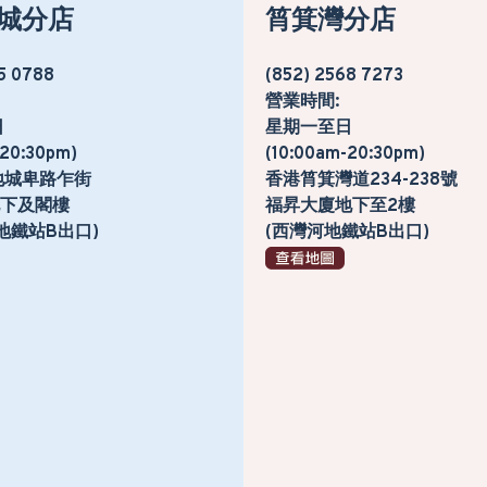
城分店
筲箕灣分店
5 0788
(852) 2568 7273
營業時間:
日
星期一至日
-20:30pm)
(10:00am-20:30pm)
地城卑路乍街
香港筲箕灣道234-238號
號地下及閣樓
福昇大廈地下至2樓
地鐵站B出口)
(西灣河地鐵站B出口)