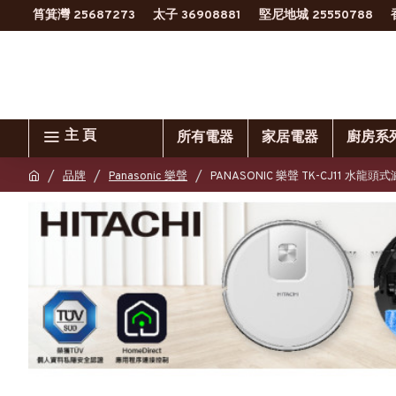
筲箕灣 25687273
太子 36908881
堅尼地城 25550788
主 頁
所有電器
家居電器
廚房系
品牌
Panasonic 樂聲
PANASONIC 樂聲 TK-CJ11 水龍頭