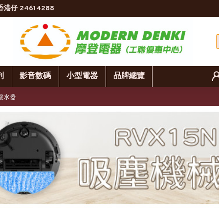
香港仔 24614288
列
影音數碼
小型電器
品牌總覽
式濾水器