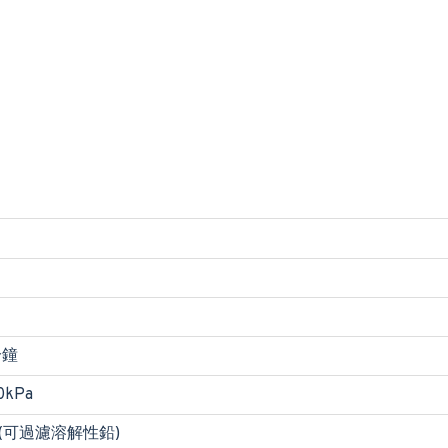
分鐘
0kPa
1 (可過濾溶解性鉛)