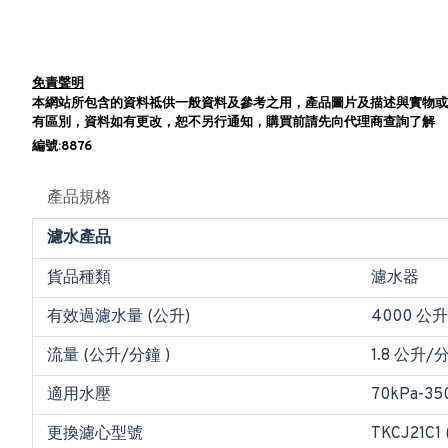
免責聲明
本網站所包含的資料祗供一般資料及參考之用，產品圖片及描述與實物或
有區別，資料如有更改，恕不另行通知，購買前請先向代理商查詢了解
編號:8876
產品規格
濾水產品
貨品種類
濾水器
有效過濾水量 (公升)
4000 公升
流量 (公升/分鐘 )
1.8 公升/
適用水壓
70kPa-35
更換濾心型號
TKCJ21C