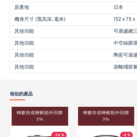
原產地
日本
機身尺寸 (寬高深, 毫米)
152 x 75 x 
其他功能
可過濾總三
其他功能
中空絲膜過
其他功能
陶瓷可過
其他功能
游離殘留氯 ;
相似的產品
轉數快或轉帳額外回贈
轉數快或轉帳額外回贈
3%
3%
-34 %
-8 %