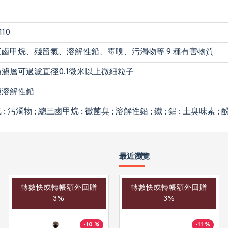
110
鹵甲烷、殘留氯、溶解性鉛、霉嗅、污濁物等 9 種有害物質
濾層可過濾直徑0.1微米以上微細粒子
濾溶解性鉛
 污濁物 ; 總三鹵甲烷 ; 黴菌臭 ; 溶解性鉛 ; 鐵 ; 鋁 ; 土臭味素 ; 
最近瀏覽
轉數快或轉帳額外回贈
轉數快或轉帳額外回贈
轉數快或轉帳額外回贈
3%
3%
3%
-10 %
-10 %
-11 %