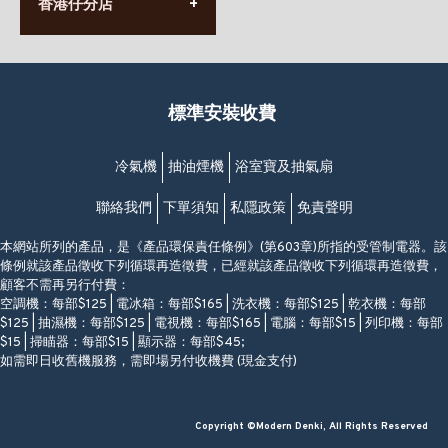
香港堅尼地城卑路乍街
香港仔分店
營業時間:
63-65號地下及閣樓
星期一至日
(堅尼地城地鐵站B出口)
(10:00am-20:30pm)
(852) 2461 4288
香港筲箕灣道234-238號
營業時間:
福昇大廈地下至2樓
星期一至日
(西灣河地鐵站B出口)
(10:00am-20:30pm)
標準安裝收費
香港香港仔成都道20-28號
添喜大廈(香港仔)2字樓
(黃竹坑地鐵站轉4M專線小巴)
冷氣機
抽油煙機
浴室寶及抽氣扇
聯絡我們
下單須知
私隱政策
免責聲明
本網站所列的產品，是《產品環保責任條例》(第603章)所指的受管制電器。該
條例就該產品徵收下列循環再造徵費，已經就該產品徵收下列循環再造徵費，
顧客不需再另行付費：
空調機：每部$125 | 電冰箱：每部$165 | 洗衣機：每部$125 | 乾衣機：每部
$125 | 抽濕機：每部$125 | 電視機：每部$165 | 電腦：每部$15 | 列印機：每部
$15 | 掃瞄器：每部$15 | 顯示器：每部$45;
如需即日收舊機服務，需即場另付收機費 (現金支付)
Copyright ©Modern Denki, All Rights Reserved