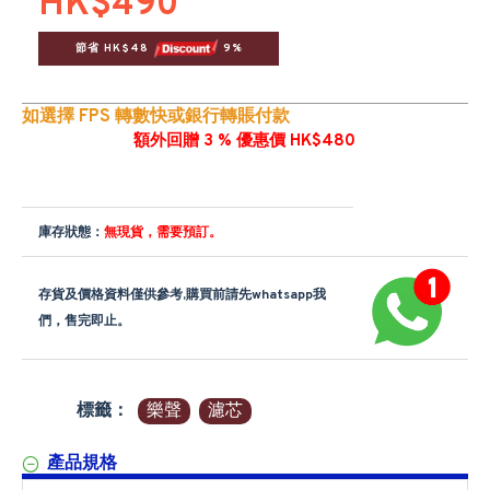
HK$490
節省 HK$48 
 9%
如選擇 FPS 轉數快或銀行轉賬付款
額外回贈 3 % 優惠價 HK$480
庫存狀態：
無現貨，需要預訂。
存貨及價格資料僅供參考,購買前請先whatsapp我
們，售完即止。
標籤：
樂聲
濾芯
產品規格