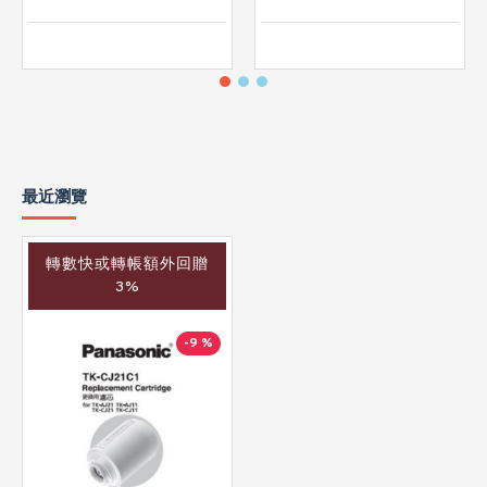
最近瀏覽
轉數快或轉帳額外回贈
3%
-9 %