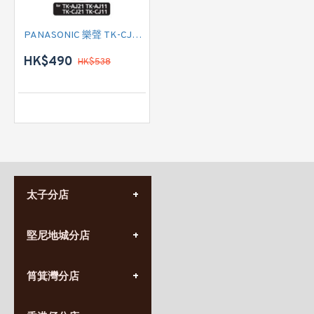
PANASONIC 樂聲 TK-CJ21C1 濾芯
HK$490
HK$538
太子分店
(852) 3690 8881
堅尼地城分店
營業時間:
星期一至日
(10:00am-20:30pm)
(852) 2555 0788
九龍太子太子道西141號
筲箕灣分店
營業時間:
長榮大廈1樓
星期一至日
(太子站C1出口)
(10:00am-20:30pm)
(852) 2568 7273