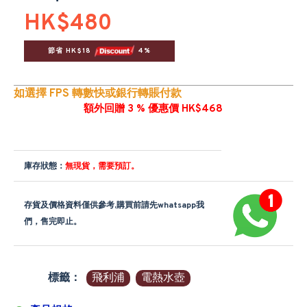
HK$480
節省 HK$18 
 4%
如選擇 FPS 轉數快或銀行轉賬付款
額外回贈 3 % 優惠價 HK$468
庫存狀態：
無現貨，需要預訂。
存貨及價格資料僅供參考,購買前請先whatsapp我
們，售完即止。
標籤：
飛利浦
電熱水壺