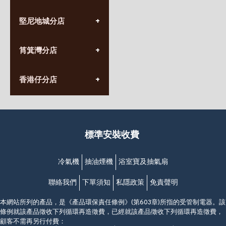
(852) 3690 8881
堅尼地城分店
營業時間:
星期一至日
(10:00am-20:30pm)
(852) 2555 0788
九龍太子太子道西141號
筲箕灣分店
營業時間:
長榮大廈1樓
星期一至日
(太子站C1出口)
(10:00am-20:30pm)
(852) 2568 7273
香港堅尼地城卑路乍街
香港仔分店
營業時間:
63-65號地下及閣樓
星期一至日
(堅尼地城地鐵站B出口)
(10:00am-20:30pm)
(852) 2461 4288
香港筲箕灣道234-238號
營業時間:
福昇大廈地下至2樓
星期一至日
(西灣河地鐵站B出口)
(10:00am-20:30pm)
標準安裝收費
香港香港仔成都道20-28號
添喜大廈(香港仔)2字樓
(黃竹坑地鐵站轉4M專線小巴)
冷氣機
抽油煙機
浴室寶及抽氣扇
聯絡我們
下單須知
私隱政策
免責聲明
本網站所列的產品，是《產品環保責任條例》(第603章)所指的受管制電器。該
條例就該產品徵收下列循環再造徵費，已經就該產品徵收下列循環再造徵費，
顧客不需再另行付費：