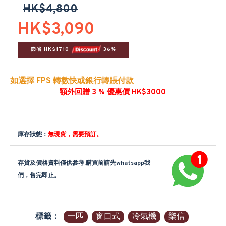
HK$4,800
HK$3,090
節省 HK$1710 
 36%
如選擇 FPS 轉數快或銀行轉賬付款
額外回贈 3 % 優惠價 HK$3000
庫存狀態：
無現貨，需要預訂。
存貨及價格資料僅供參考,購買前請先whatsapp我
們，售完即止。
標籤：
一匹
窗口式
冷氣機
樂信