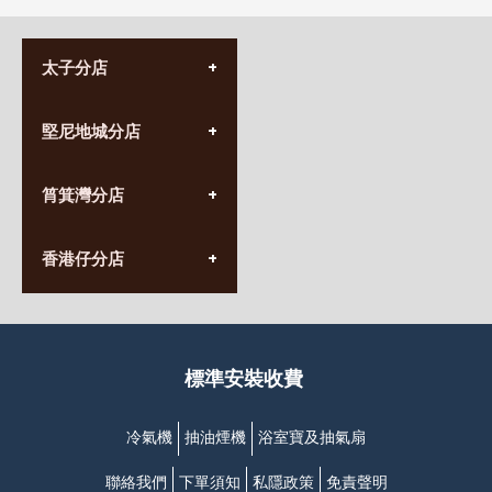
太子分店
(852) 3690 8881
堅尼地城分店
營業時間:
星期一至日
(10:00am-20:30pm)
(852) 2555 0788
九龍太子太子道西141號
筲箕灣分店
營業時間:
長榮大廈1樓
星期一至日
(太子站C1出口)
(10:00am-20:30pm)
(852) 2568 7273
香港堅尼地城卑路乍街
香港仔分店
營業時間:
63-65號地下及閣樓
星期一至日
(堅尼地城地鐵站B出口)
(10:00am-20:30pm)
(852) 2461 4288
香港筲箕灣道234-238號
營業時間:
福昇大廈地下至2樓
星期一至日
(西灣河地鐵站B出口)
(10:00am-20:30pm)
標準安裝收費
香港香港仔成都道20-28號
添喜大廈(香港仔)2字樓
(黃竹坑地鐵站轉4M專線小巴)
冷氣機
抽油煙機
浴室寶及抽氣扇
聯絡我們
下單須知
私隱政策
免責聲明