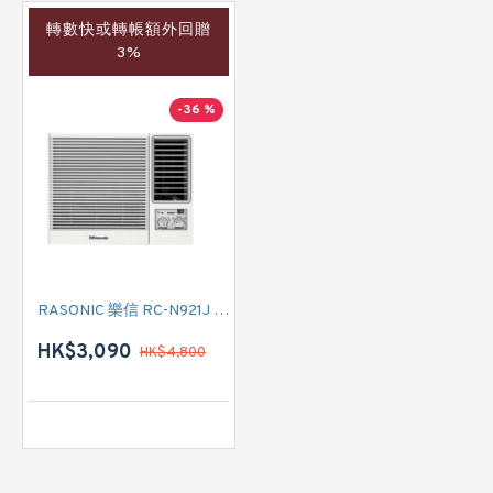
轉數快或轉帳額外回贈
3%
-36 %
RASONIC 樂信 RC-N921J 一匹 R32雪種 淨冷窗口式冷氣機
HK$3,090
HK$4,800