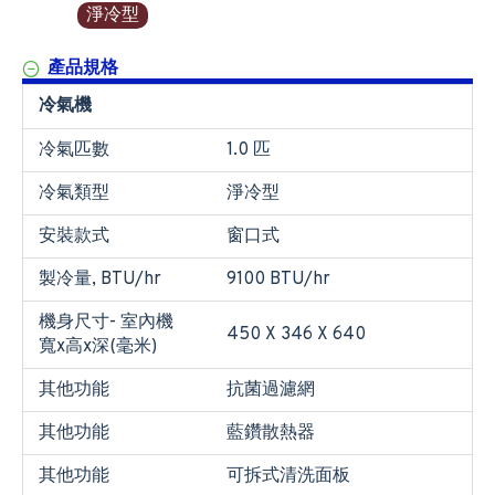
淨冷型
產品規格
冷氣機
冷氣匹數
1.0 匹
冷氣類型
淨冷型
安裝款式
窗口式
製冷量, BTU/hr
9100 BTU/hr
機身尺寸- 室內機
450 X 346 X 640
寬x高x深(毫米)
其他功能
抗菌過濾網
其他功能
藍鑽散熱器
其他功能
可拆式清洗面板