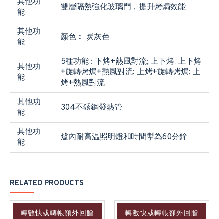
其他功
雙層隔熱強化玻璃門，提升烤焗效能
能
其他功
顏色︰ 炭灰色
能
5種功能 : 下烤+熱風對流; 上下烤; 上下烤
其他功
+旋轉烤焗+熱風對流; 上烤+旋轉烤焗; 上
能
烤+熱風對流
其他功
304不銹鋼發熱管
能
其他功
爐內耐高温照明燈和時間掣為60分鐘
能
RELATED PRODUCTS
轉數快或轉帳額外回贈
轉數快或轉帳額外回贈