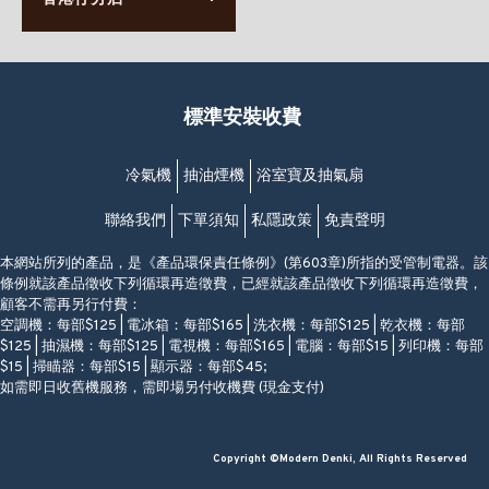
63-65號地下及閣樓
星期一至日
(堅尼地城地鐵站B出口)
(10:00am-20:30pm)
(852) 2461 4288
香港筲箕灣道234-238號
營業時間:
福昇大廈地下至2樓
星期一至日
(西灣河地鐵站B出口)
(10:00am-20:30pm)
標準安裝收費
香港香港仔成都道20-28號
添喜大廈(香港仔)2字樓
(黃竹坑地鐵站轉4M專線小巴)
冷氣機
抽油煙機
浴室寶及抽氣扇
聯絡我們
下單須知
私隱政策
免責聲明
本網站所列的產品，是《產品環保責任條例》(第603章)所指的受管制電器。該
條例就該產品徵收下列循環再造徵費，已經就該產品徵收下列循環再造徵費，
顧客不需再另行付費：
空調機：每部$125 | 電冰箱：每部$165 | 洗衣機：每部$125 | 乾衣機：每部
$125 | 抽濕機：每部$125 | 電視機：每部$165 | 電腦：每部$15 | 列印機：每部
$15 | 掃瞄器：每部$15 | 顯示器：每部$45;
如需即日收舊機服務，需即場另付收機費 (現金支付)
Copyright ©Modern Denki, All Rights Reserved