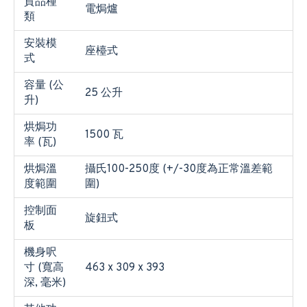
貨品種
電焗爐
類
安裝模
座檯式
式
容量 (公
25 公升
升)
烘焗功
1500 瓦
率 (瓦)
烘焗溫
攝氏100-250度 (+/-30度為正常溫差範
度範圍
圍)
控制面
旋鈕式
板
機身呎
寸 (寬高
463 x 309 x 393
深, 毫米)