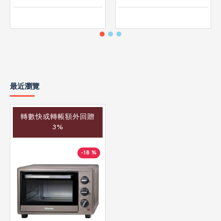
最近瀏覽
轉數快或轉帳額外回贈
3%
-18 %