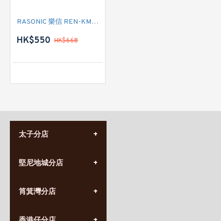
RASONIC 樂信 REN-KMB25 焗爐
HK$550
HK$668
太子分店
(852) 3690 8881
堅尼地城分店
營業時間:
星期一至日
(10:00am-20:30pm)
(852) 2555 0788
九龍太子太子道西141號
筲箕灣分店
營業時間:
長榮大廈1樓
星期一至日
(太子站C1出口)
(10:00am-20:30pm)
(852) 2568 7273
香港堅尼地城卑路乍街
香港仔分店
營業時間: