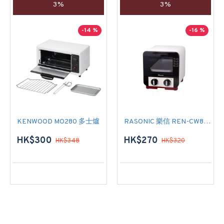
3%
3%
-14 %
-16 %
KENWOOD MO280 多士爐
RASONIC 樂信 REN-CW8 焗爐
HK$300
HK$270
HK$348
HK$320