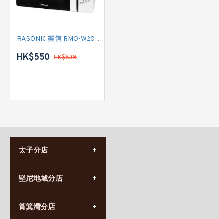
RASONIC 樂信 RMO-W208MG 微波爐
HK$550
HK$638
太子分店
(852) 3690 8881
堅尼地城分店
營業時間:
星期一至日
(10:00am-20:30pm)
(852) 2555 0788
九龍太子太子道西141號
筲箕灣分店
營業時間:
長榮大廈1樓
星期一至日