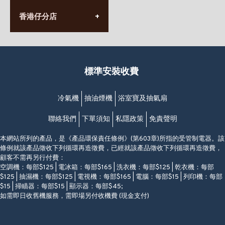
(太子站C1出口)
(10:00am-20:30pm)
(852) 2568 7273
香港堅尼地城卑路乍街
香港仔分店
營業時間:
63-65號地下及閣樓
星期一至日
(堅尼地城地鐵站B出口)
(10:00am-20:30pm)
(852) 2461 4288
香港筲箕灣道234-238號
營業時間:
福昇大廈地下至2樓
星期一至日
(西灣河地鐵站B出口)
(10:00am-20:30pm)
標準安裝收費
香港香港仔成都道20-28號
添喜大廈(香港仔)2字樓
(黃竹坑地鐵站轉4M專線小巴)
冷氣機
抽油煙機
浴室寶及抽氣扇
聯絡我們
下單須知
私隱政策
免責聲明
本網站所列的產品，是《產品環保責任條例》(第603章)所指的受管制電器。該
條例就該產品徵收下列循環再造徵費，已經就該產品徵收下列循環再造徵費，
顧客不需再另行付費：
空調機：每部$125 | 電冰箱：每部$165 | 洗衣機：每部$125 | 乾衣機：每部
$125 | 抽濕機：每部$125 | 電視機：每部$165 | 電腦：每部$15 | 列印機：每部
$15 | 掃瞄器：每部$15 | 顯示器：每部$45;
如需即日收舊機服務，需即場另付收機費 (現金支付)