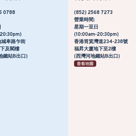
5 0788
(852) 2568 7273
營業時間:
日
星期一至日
-20:30pm)
(10:00am-20:30pm)
地城卑路乍街
香港筲箕灣道234-238號
號地下及閣樓
福昇大廈地下至2樓
地鐵站B出口)
(西灣河地鐵站B出口)