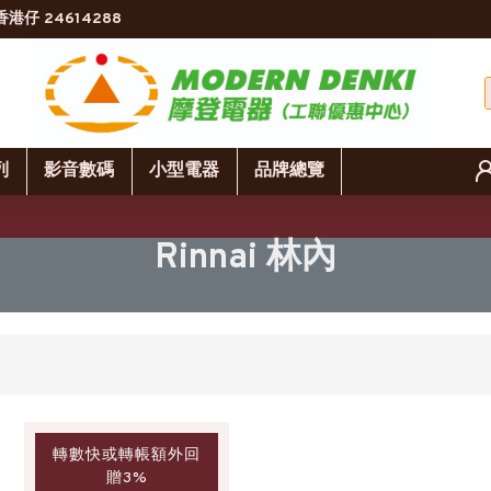
香港仔 24614288
列
影音數碼
小型電器
品牌總覽
Rinnai 林內
轉數快或轉帳額外回
贈3%