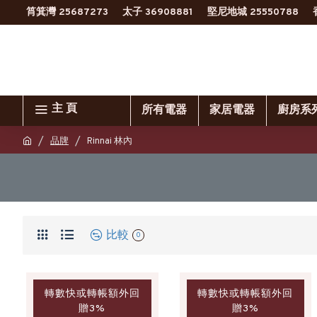
筲箕灣 25687273
太子 36908881
堅尼地城 25550788
主 頁
所有電器
家居電器
廚房系
品牌
Rinnai 林內
比較
0
轉數快或轉帳額外回
轉數快或轉帳額外回
贈3%
贈3%