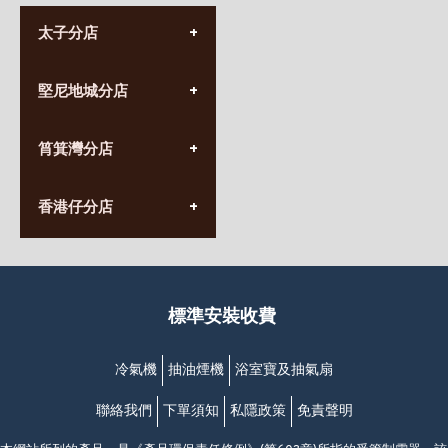
太子分店
(852) 3690 8881
堅尼地城分店
營業時間:
星期一至日
(10:00am-20:30pm)
(852) 2555 0788
九龍太子太子道西141號
筲箕灣分店
營業時間:
長榮大廈1樓
星期一至日
(太子站C1出口)
(10:00am-20:30pm)
(852) 2568 7273
香港堅尼地城卑路乍街
香港仔分店
營業時間:
63-65號地下及閣樓
星期一至日
(堅尼地城地鐵站B出口)
(10:00am-20:30pm)
(852) 2461 4288
香港筲箕灣道234-238號
營業時間:
福昇大廈地下至2樓
星期一至日
(西灣河地鐵站B出口)
(10:00am-20:30pm)
標準安裝收費
香港香港仔成都道20-28號
添喜大廈(香港仔)2字樓
(黃竹坑地鐵站轉4M專線小巴)
冷氣機
抽油煙機
浴室寶及抽氣扇
聯絡我們
下單須知
私隱政策
免責聲明