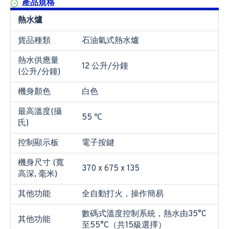
產品規格
熱水爐
貨品種類
石油氣式熱水爐
熱水供應量
12 公升/分鐘
(公升/分鐘)
機身顏色
白色
最高溫度(攝
55 ℃
氏)
控制顯示板
電子按鍵
機身尺寸 (寬
370 x 675 x 135
高深, 毫米)
其他功能
全自動打火，操作簡易
數碼式溫度控制系統，熱水由35°C
其他功能
至55°C（共15級選擇）