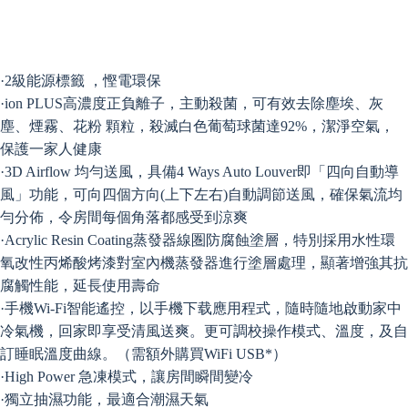
·2級能源標籤 ，慳電環保
·ion PLUS高濃度正負離子，主動殺菌，可有效去除塵埃、灰
塵、煙霧、花粉 顆粒，殺滅白色葡萄球菌達92%，潔淨空氣，
保護一家人健康
·3D Airflow 均勻送風，具備4 Ways Auto Louver即「四向自動導
風」功能，可向四個方向(上下左右)自動調節送風，確保氣流均
勻分佈，令房間每個角落都感受到涼爽
·Acrylic Resin Coating蒸發器線圏防腐蝕塗層，特別採用水性環
氧改性丙烯酸烤漆對室內機蒸發器進行塗層處理，顯著增強其抗
腐觸性能，延長使用壽命
·手機Wi-Fi智能遙控，以手機下载應用程式，隨時隨地啟動家中
冷氣機，回家即享受清風送爽。更可調校操作模式、溫度，及自
訂睡眠溫度曲線。（需額外購買WiFi USB*）
·High Power 急凍模式，讓房間瞬間變冷
·獨立抽濕功能，最適合潮濕天氣