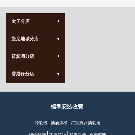
太子分店
(852) 3690 8881
堅尼地城分店
營業時間:
星期一至日
(10:00am-20:30pm)
(852) 2555 0788
九龍太子太子道西141號
筲箕灣分店
營業時間:
長榮大廈1樓
星期一至日
(太子站C1出口)
(10:00am-20:30pm)
(852) 2568 7273
香港堅尼地城卑路乍街
香港仔分店
營業時間:
63-65號地下及閣樓
星期一至日
(堅尼地城地鐵站B出口)
(10:00am-20:30pm)
(852) 2461 4288
香港筲箕灣道234-238號
營業時間:
福昇大廈地下至2樓
星期一至日
(西灣河地鐵站B出口)
(10:00am-20:30pm)
標準安裝收費
香港香港仔成都道20-28號
添喜大廈(香港仔)2字樓
(黃竹坑地鐵站轉4M專線小巴)
冷氣機
抽油煙機
浴室寶及抽氣扇