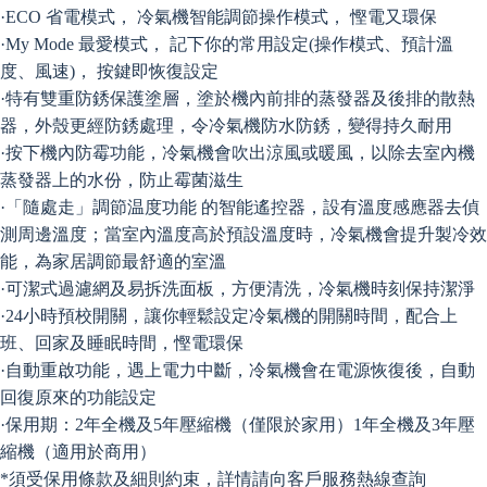
·ECO 省電模式， 冷氣機智能調節操作模式， 慳電又環保
·My Mode 最愛模式， 記下你的常用設定(操作模式、預計溫
度、風速)， 按鍵即恢復設定
·特有雙重防銹保護塗層，塗於機內前排的蒸發器及後排的散熱
器，外殼更經防銹處理，令冷氣機防水防銹，變得持久耐用
·按下機內防霉功能，冷氣機會吹出涼風或暖風，以除去室內機
蒸發器上的水份，防止霉菌滋生
·「隨處走」調節温度功能 的智能遙控器，設有溫度感應器去偵
測周邊溫度；當室內溫度高於預設溫度時，冷氣機會提升製冷效
能，為家居調節最舒適的室溫
·可潔式過濾網及易拆洗面板，方便清洗，冷氣機時刻保持潔淨
·24小時預校開關，讓你輕鬆設定冷氣機的開關時間，配合上
班、回家及睡眠時間，慳電環保
·自動重啟功能，遇上電力中斷，冷氣機會在電源恢復後，自動
回復原來的功能設定
·保用期：2年全機及5年壓縮機（僅限於家用）1年全機及3年壓
縮機（適用於商用）
*須受保用條款及細則約束，詳情請向客戶服務熱線查詢