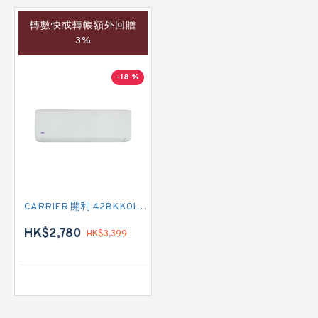
轉數快或轉帳額外回贈
3%
-18 %
CARRIER 開利 42BKK012 匹半 定頻掛牆分體式冷氣機 (附遙控)
HK$2,780
HK$3,399