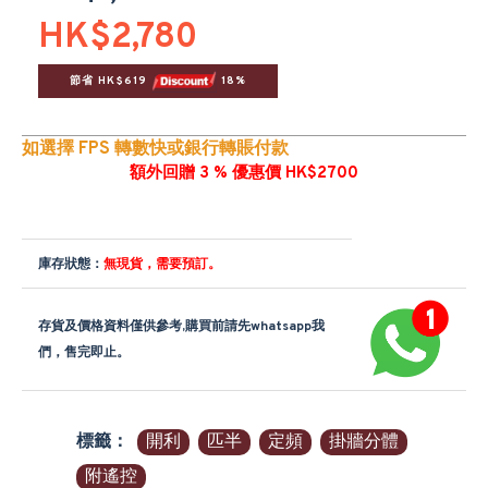
HK$2,780
節省 HK$619 
 18%
如選擇 FPS 轉數快或銀行轉賬付款
額外回贈 3 % 優惠價 HK$2700
庫存狀態：
無現貨，需要預訂。
存貨及價格資料僅供參考,購買前請先whatsapp我
們，售完即止。
標籤：
開利
匹半
定頻
掛牆分體
附遙控