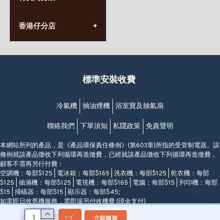
長榮大廈1樓
星期一至日
(太子站C1出口)
(10:00am-20:30pm)
(852) 2568 7273
香港堅尼地城卑路乍街
香港仔分店
營業時間:
63-65號地下及閣樓
星期一至日
(堅尼地城地鐵站B出口)
(10:00am-20:30pm)
(852) 2461 4288
香港筲箕灣道234-238號
營業時間:
福昇大廈地下至2樓
星期一至日
(西灣河地鐵站B出口)
(10:00am-20:30pm)
標準安裝收費
香港香港仔成都道20-28號
添喜大廈(香港仔)2字樓
(黃竹坑地鐵站轉4M專線小巴)
冷氣機
抽油煙機
浴室寶及抽氣扇
聯絡我們
下單須知
私隱政策
免責聲明
本網站所列的產品，是《產品環保責任條例》(第603章)所指的受管制電器。該
條例就該產品徵收下列循環再造徵費，已經就該產品徵收下列循環再造徵費，
顧客不需再另行付費：
空調機：每部$125 | 電冰箱：每部$165 | 洗衣機：每部$125 | 乾衣機：每部
$125 | 抽濕機：每部$125 | 電視機：每部$165 | 電腦：每部$15 | 列印機：每部
$15 | 掃瞄器：每部$15 | 顯示器：每部$45;
如需即日收舊機服務，需即場另付收機費 (現金支付)
立即購買