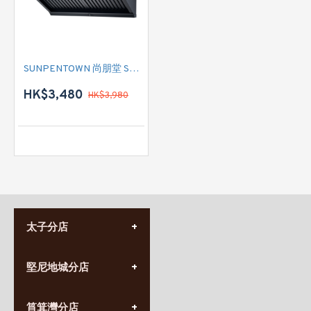
SUNPENTOWN 尚朋堂 SRH7300B 標準抽油煙機
HK$3,480
HK$3,980
太子分店
(852) 3690 8881
堅尼地城分店
營業時間:
星期一至日
(10:00am-20:30pm)
(852) 2555 0788
九龍太子太子道西141號
筲箕灣分店
營業時間: