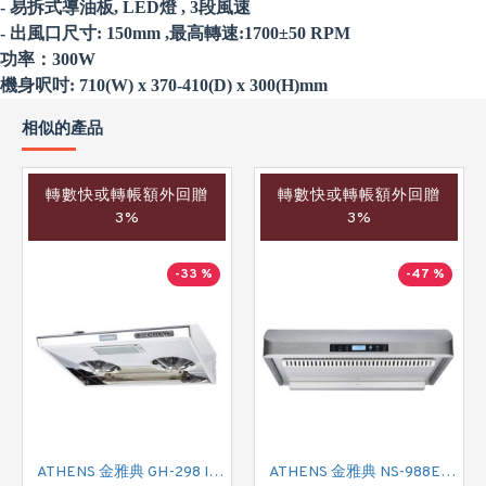
- 易拆式導油板, LED燈 , 3段風速
- 出風口尺寸: 150mm ,
最高
轉速:1700±50 RPM
功率：300W
機身呎吋: 710(W) x 370-410(D) x 300(H)mm
相似的產品
轉數快或轉帳額外回贈
轉數快或轉帳額外回贈
3%
3%
-33 %
-47 %
ATHENS 金雅典 GH-298 IEC 標準抽油煙機
ATHENS 金雅典 NS-988EH 標準抽油煙機