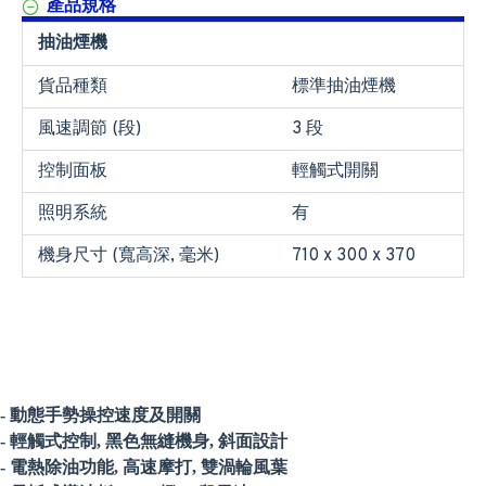
產品規格
抽油煙機
貨品種類
標準抽油煙機
風速調節 (段)
3 段
控制面板
輕觸式開關
照明系統
有
機身尺寸 (寬高深, 毫米)
710 x 300 x 370
- 動態手勢操控速度及開關
- 輕觸式控制, 黑色無縫機身, 斜面設計
- 電熱除油功能, 高速摩打, 雙渦輪風葉