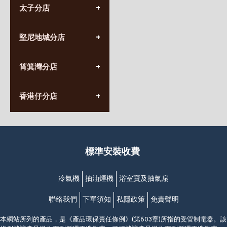
太子分店
(852) 3690 8881
堅尼地城分店
營業時間:
星期一至日
(10:00am-20:30pm)
(852) 2555 0788
九龍太子太子道西141號
筲箕灣分店
營業時間:
長榮大廈1樓
星期一至日
(太子站C1出口)
(10:00am-20:30pm)
(852) 2568 7273
香港堅尼地城卑路乍街
香港仔分店
營業時間:
63-65號地下及閣樓
星期一至日
(堅尼地城地鐵站B出口)
(10:00am-20:30pm)
(852) 2461 4288
香港筲箕灣道234-238號
營業時間:
福昇大廈地下至2樓
星期一至日
(西灣河地鐵站B出口)
(10:00am-20:30pm)
標準安裝收費
香港香港仔成都道20-28號
添喜大廈(香港仔)2字樓
(黃竹坑地鐵站轉4M專線小巴)
冷氣機
抽油煙機
浴室寶及抽氣扇
聯絡我們
下單須知
私隱政策
免責聲明
本網站所列的產品，是《產品環保責任條例》(第603章)所指的受管制電器。該