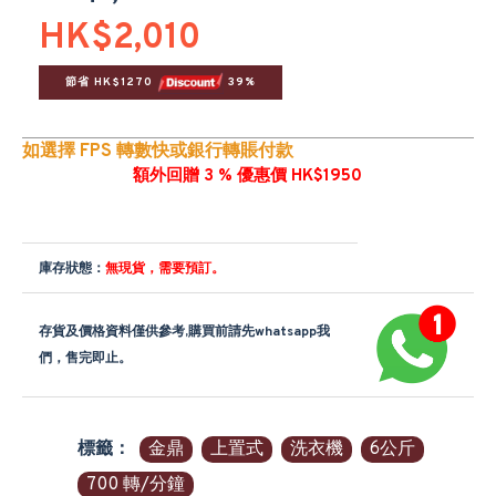
HK$2,010
節省 HK$1270 
 39%
如選擇 FPS 轉數快或銀行轉賬付款
額外回贈 3 % 優惠價 HK$1950
庫存狀態：
無現貨，需要預訂。
存貨及價格資料僅供參考,購買前請先whatsapp我
們，售完即止。
標籤：
金鼎
上置式
洗衣機
6公斤
700 轉/分鐘