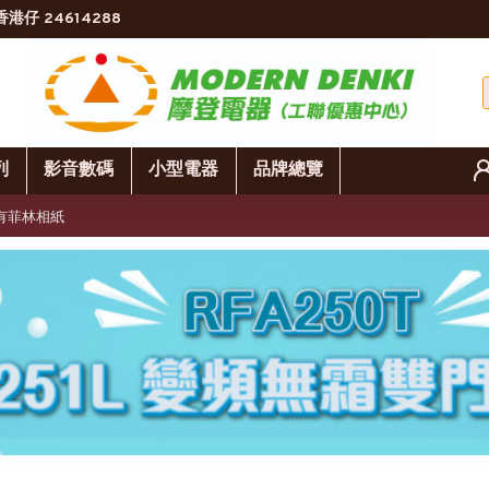
香港仔 24614288
列
影音數碼
小型電器
品牌總覽
即影即有菲林相紙