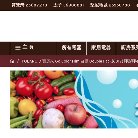
筲箕灣 25687273
太子 36908881
堅尼地城 25550788
主 頁
所有電器
家居電器
廚房系
POLAROID 寶麗來 Go Color Film 白框 Double Pack(6017) 