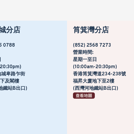
城分店
筲箕灣分店
5 0788
(852) 2568 7273
營業時間:
日
星期一至日
-20:30pm)
(10:00am-20:30pm)
地城卑路乍街
香港筲箕灣道234-238號
號地下及閣樓
福昇大廈地下至2樓
地鐵站B出口)
(西灣河地鐵站B出口)