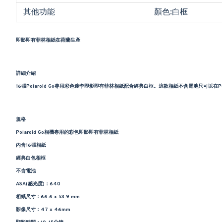
其他功能
顏色:白框
即影即有菲林相紙在荷蘭生產
詳細介紹
16張Polaroid Go專用彩色迷李即影即有菲林相紙配合經典白框。這款相紙不含電池只可以在Pol
規格
Polaroid Go相機專用的彩色即影即有菲林相紙
內含16張相紙
經典白色相框
不含電池
ASA(感光度)：640
相紙尺寸：66.6 x 53.9 mm
影像尺寸：47 x 46mm