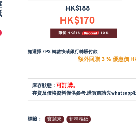
框
HK$188
紙
HK$170
節省 HK$18 
 10%
如選擇 FPS 轉數快或銀行轉賬付款
額外回贈 3 % 優惠價 HK
可訂購。
庫存狀態：
存貨及價格資料僅供參考,購買前請先whatsap
標籤：
寶麗來
菲林相紙