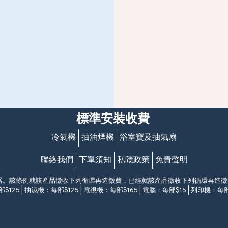
標準安裝收費
冷氣機
抽油煙機
浴室寶及抽氣扇
聯絡我們
下單須知
私隱政策
免責聲明
電器。該條例就該產品徵收下列循環再造徵費，已經就該產品徵收下列循環再造
$125 | 抽濕機：每部$125 | 電視機：每部$165 | 電腦：每部$15 | 列印機：每部