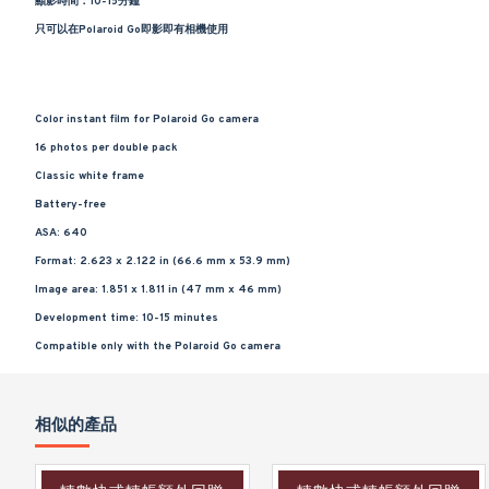
顯影時間：10-15分鐘
只可以在Polaroid Go即影即有相機使用
Color instant film for Polaroid Go camera
16 photos per double pack
Classic white frame
Battery-free
ASA: 640
Format: 2.623 x 2.122 in (66.6 mm x 53.9 mm)
Image area: 1.851 x 1.811 in (47 mm x 46 mm)
Development time: 10-15 minutes
Compatible only with the Polaroid Go camera
相似的產品