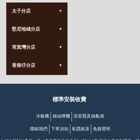
太子分店
(852) 3690 8881
堅尼地城分店
營業時間:
星期一至日
(10:00am-20:30pm)
(852) 2555 0788
九龍太子太子道西141號
筲箕灣分店
營業時間:
長榮大廈1樓
星期一至日
(太子站C1出口)
(10:00am-20:30pm)
(852) 2568 7273
香港堅尼地城卑路乍街
香港仔分店
營業時間:
63-65號地下及閣樓
星期一至日
(堅尼地城地鐵站B出口)
(10:00am-20:30pm)
(852) 2461 4288
香港筲箕灣道234-238號
營業時間:
福昇大廈地下至2樓
星期一至日
(西灣河地鐵站B出口)
(10:00am-20:30pm)
標準安裝收費
香港香港仔成都道20-28號
添喜大廈(香港仔)2字樓
(黃竹坑地鐵站轉4M專線小巴)
冷氣機
抽油煙機
浴室寶及抽氣扇
聯絡我們
下單須知
私隱政策
免責聲明