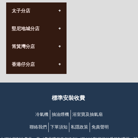
太子分店
(852) 3690 8881
堅尼地城分店
營業時間:
星期一至日
(10:00am-20:30pm)
(852) 2555 0788
九龍太子太子道西141號
筲箕灣分店
營業時間:
長榮大廈1樓
星期一至日
(太子站C1出口)
(10:00am-20:30pm)
(852) 2568 7273
香港堅尼地城卑路乍街
香港仔分店
營業時間:
63-65號地下及閣樓
星期一至日
(堅尼地城地鐵站B出口)
(10:00am-20:30pm)
(852) 2461 4288
香港筲箕灣道234-238號
營業時間:
福昇大廈地下至2樓
星期一至日
(西灣河地鐵站B出口)
(10:00am-20:30pm)
標準安裝收費
香港香港仔成都道20-28號
添喜大廈(香港仔)2字樓
(黃竹坑地鐵站轉4M專線小巴)
冷氣機
抽油煙機
浴室寶及抽氣扇
聯絡我們
下單須知
私隱政策
免責聲明