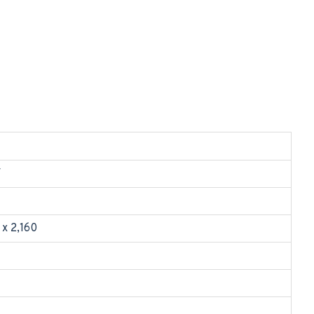
V
x 2,160