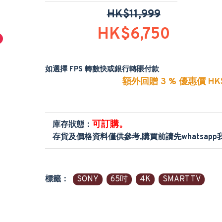
HK$11,999
HK$6,750
如選擇 FPS 轉數快或銀行轉賬付款
額外回贈 3 % 優惠價 HK$
可訂購。
庫存狀態：
存貨及價格資料僅供參考,購買前請先whatsap
標籤：
SONY
65吋
4K
SMART TV