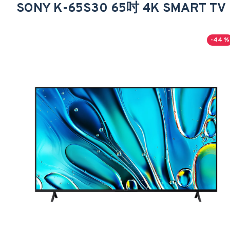
SONY K-65S30 65吋 4K SMART TV
-44 %