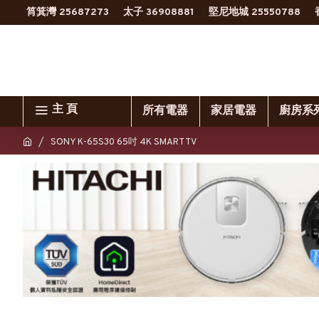
筲箕灣 25687273
太子 36908881
堅尼地城 25550788
主 頁
所有電器
家居電器
廚房系
SONY K-65S30 65吋 4K SMART TV