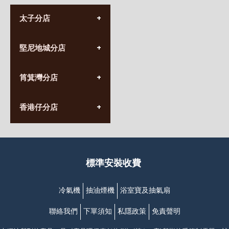
太子分店
(852) 3690 8881
堅尼地城分店
營業時間:
星期一至日
(10:00am-20:30pm)
(852) 2555 0788
九龍太子太子道西141號
筲箕灣分店
營業時間:
長榮大廈1樓
星期一至日
(太子站C1出口)
(10:00am-20:30pm)
(852) 2568 7273
香港堅尼地城卑路乍街
香港仔分店
營業時間:
63-65號地下及閣樓
星期一至日
(堅尼地城地鐵站B出口)
(10:00am-20:30pm)
(852) 2461 4288
香港筲箕灣道234-238號
營業時間:
福昇大廈地下至2樓
星期一至日
(西灣河地鐵站B出口)
(10:00am-20:30pm)
標準安裝收費
香港香港仔成都道20-28號
添喜大廈(香港仔)2字樓
(黃竹坑地鐵站轉4M專線小巴)
冷氣機
抽油煙機
浴室寶及抽氣扇
聯絡我們
下單須知
私隱政策
免責聲明