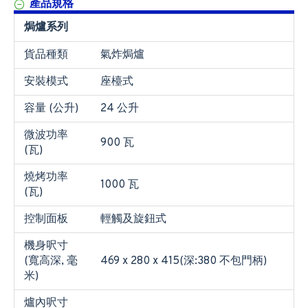
產品規格
焗爐系列
貨品種類
氣炸焗爐
安裝模式
座檯式
容量 (公升)
24 公升
微波功率
900 瓦
(瓦)
燒烤功率
1000 瓦
(瓦)
控制面板
輕觸及旋鈕式
機身呎寸
(寬高深, 毫
469 x 280 x 415(深:380 不包門柄)
米)
爐內呎寸