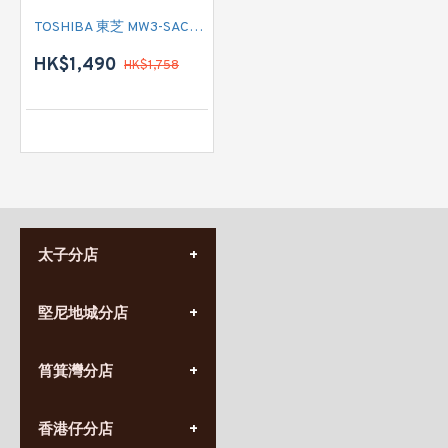
TOSHIBA 東芝 MW3-SAC24SE(BK) 智能氣炸烤焗爐
HK$1,490
HK$1,758
太子分店
(852) 3690 8881
堅尼地城分店
營業時間:
星期一至日
(10:00am-20:30pm)
(852) 2555 0788
九龍太子太子道西141號
筲箕灣分店
營業時間:
長榮大廈1樓
星期一至日
(太子站C1出口)
(10:00am-20:30pm)
(852) 2568 7273
香港堅尼地城卑路乍街
香港仔分店
營業時間:
63-65號地下及閣樓
星期一至日