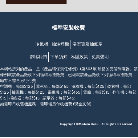
(堅尼地城地鐵站B出口)
(10:00am-20:30pm)
(852) 2461 4288
香港筲箕灣道234-238號
營業時間:
福昇大廈地下至2樓
星期一至日
(西灣河地鐵站B出口)
(10:00am-20:30pm)
標準安裝收費
香港香港仔成都道20-28號
添喜大廈(香港仔)2字樓
(黃竹坑地鐵站轉4M專線小巴)
冷氣機
抽油煙機
浴室寶及抽氣扇
聯絡我們
下單須知
私隱政策
免責聲明
本網站所列的產品，是《產品環保責任條例》(第603章)所指的受管制電器。該
條例就該產品徵收下列循環再造徵費，已經就該產品徵收下列循環再造徵費，
顧客不需再另行付費：
空調機：每部$125 | 電冰箱：每部$165 | 洗衣機：每部$125 | 乾衣機：每部
$125 | 抽濕機：每部$125 | 電視機：每部$165 | 電腦：每部$15 | 列印機：每部
$15 | 掃瞄器：每部$15 | 顯示器：每部$45;
如需即日收舊機服務，需即場另付收機費 (現金支付)
Copyright ©Modern Denki, All Rights Reserved