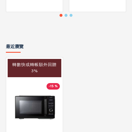
最近瀏覽
轉數快或轉帳額外回贈
3%
-15 %