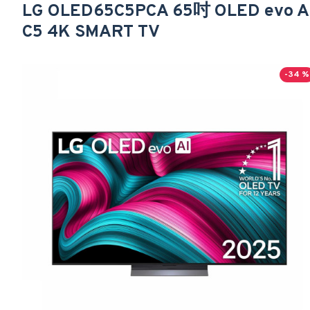
LG OLED65C5PCA 65吋 OLED evo A
C5 4K SMART TV
-34 %