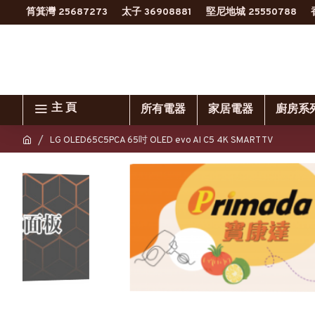
筲箕灣 25687273
太子 36908881
堅尼地城 25550788
主 頁
所有電器
家居電器
廚房系
LG OLED65C5PCA 65吋 OLED evo AI C5 4K SMART TV