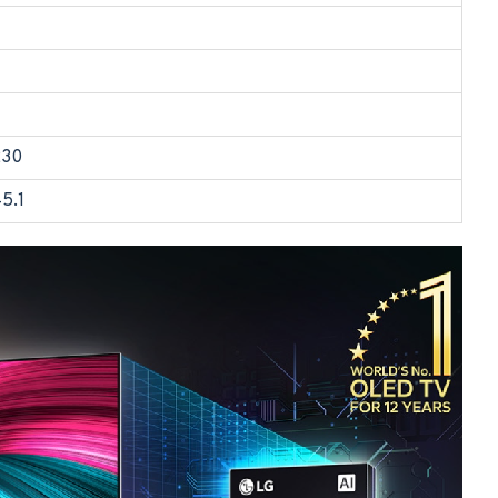
230
45.1