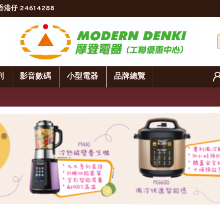
香港仔 24614288
列
影音數碼
小型電器
品牌總覽