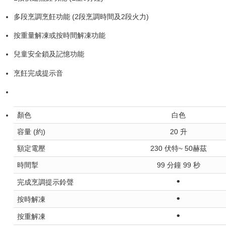
多段烹調烹飪功能 (2段烹調時間及2段火力)
按重量解凍或按時間解凍功能
兒童安全鎖及記憶功能
烹飪完成提示音
顏色
白色
容量 (約)
20 升
額定電壓
230 伏特~ 50赫茲
時間掣
99 分鐘 99 秒
•
完成烹調提示鈴聲
•
按時解凍
•
按重解凍