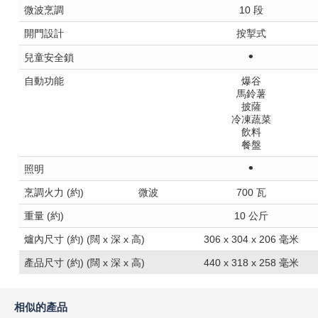
微波烹調
10 段
開門設計
按掣式
•
兒童安全鎖
自動功能
爆谷
馬鈴薯
披薩
冷凍蔬菜
飲料
餐盤
•
照明
烹調火力 (約)
微波
700 瓦
重量 (約)
10 公斤
爐內尺寸 (約) (闊 x 深 x 高)
306 x 304 x 206 毫米
產品尺寸 (約) (闊 x 深 x 高)
440 x 318 x 258 毫米
相似的產品