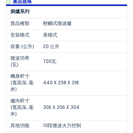
產品規格
焗爐系列
貨品種類
輕觸式微波爐
安裝模式
座檯式
容量 (公升)
20 公升
微波功率
700瓦
(瓦)
機身呎寸
(寬高深, 毫
440 X 258 X 318
米)
爐內呎寸
(寬高深, 毫
306 X 206 X 304
米)
其他功能
10段微波火力控制