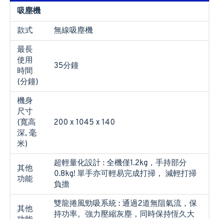
吸塵機
款式
無線吸塵機
最長
使用
35分鐘
時間
(分鐘)
機身
尺寸
(寬高
200 x 1045 x 140
深, 毫
米)
超輕量化設計 : 全機僅1.2kg，手持部分
其他
0.8kg! 單手亦可輕易完成打掃， 減輕打掃
功能
負擔
雙龍捲風勁吸系統 : 通過2道無阻氣流，保
其他
持功率。強力壓縮灰塵，同時保持恆久大