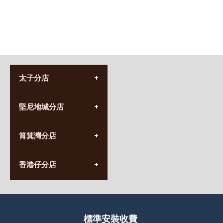
太子分店
(852) 3690 8881
堅尼地城分店
營業時間:
星期一至日
(10:00am-20:30pm)
(852) 2555 0788
九龍太子太子道西141號
筲箕灣分店
營業時間:
長榮大廈1樓
星期一至日
(太子站C1出口)
(10:00am-20:30pm)
(852) 2568 7273
香港堅尼地城卑路乍街
香港仔分店
營業時間:
63-65號地下及閣樓
星期一至日
(堅尼地城地鐵站B出口)
(10:00am-20:30pm)
(852) 2461 4288
香港筲箕灣道234-238號
營業時間:
福昇大廈地下至2樓
星期一至日
(西灣河地鐵站B出口)
(10:00am-20:30pm)
標準安裝收費
香港香港仔成都道20-28號