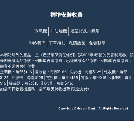
福昇大廈地下至2樓
星期一至日
(西灣河地鐵站B出口)
(10:00am-20:30pm)
標準安裝收費
香港香港仔成都道20-28號
添喜大廈(香港仔)2字樓
(黃竹坑地鐵站轉4M專線小巴)
冷氣機
抽油煙機
浴室寶及抽氣扇
聯絡我們
下單須知
私隱政策
免責聲明
本網站所列的產品，是《產品環保責任條例》(第603章)所指的受管制電器。該
條例就該產品徵收下列循環再造徵費，已經就該產品徵收下列循環再造徵費，
顧客不需再另行付費：
空調機：每部$125 | 電冰箱：每部$165 | 洗衣機：每部$125 | 乾衣機：每部
$125 | 抽濕機：每部$125 | 電視機：每部$165 | 電腦：每部$15 | 列印機：每部
$15 | 掃瞄器：每部$15 | 顯示器：每部$45;
如需即日收舊機服務，需即場另付收機費 (現金支付)
Copyright ©Modern Denki, All Rights Reserved