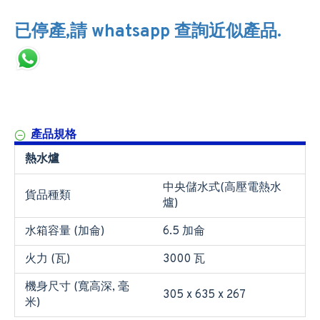
已停產,請 whatsapp 查詢近似產品.
產品規格
熱水爐
中央儲水式(高壓電熱水
貨品種類
爐)
水箱容量 (加侖)
6.5 加侖
火力 (瓦)
3000 瓦
機身尺寸 (寬高深, 毫
305 x 635 x 267
米)