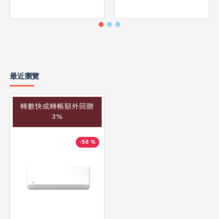
最近瀏覽
轉數快或轉帳額外回贈
3%
-58 %