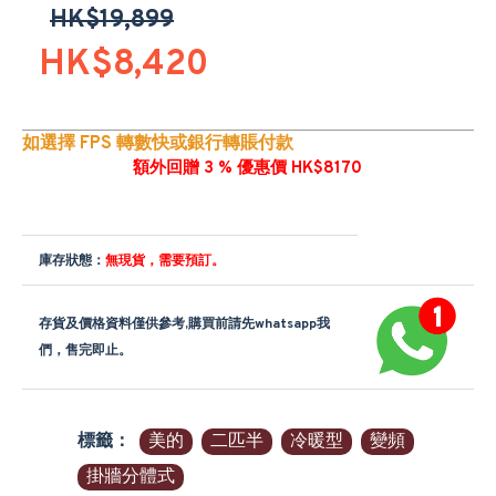
HK$19,899
HK$8,420
如選擇 FPS 轉數快或銀行轉賬付款
額外回贈 3 % 優惠價 HK$8170
庫存狀態：
無現貨，需要預訂。
存貨及價格資料僅供參考,購買前請先whatsapp我
們，售完即止。
標籤：
美的
二匹半
冷暖型
變頻
掛牆分體式