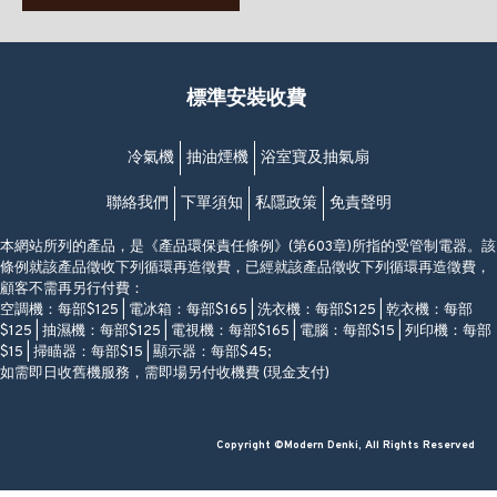
(堅尼地城地鐵站B出口)
(10:00am-20:30pm)
(852) 2461 4288
香港筲箕灣道234-238號
營業時間:
福昇大廈地下至2樓
星期一至日
(西灣河地鐵站B出口)
(10:00am-20:30pm)
標準安裝收費
香港香港仔成都道20-28號
添喜大廈(香港仔)2字樓
(黃竹坑地鐵站轉4M專線小巴)
冷氣機
抽油煙機
浴室寶及抽氣扇
聯絡我們
下單須知
私隱政策
免責聲明
本網站所列的產品，是《產品環保責任條例》(第603章)所指的受管制電器。該
條例就該產品徵收下列循環再造徵費，已經就該產品徵收下列循環再造徵費，
顧客不需再另行付費：
空調機：每部$125 | 電冰箱：每部$165 | 洗衣機：每部$125 | 乾衣機：每部
$125 | 抽濕機：每部$125 | 電視機：每部$165 | 電腦：每部$15 | 列印機：每部
$15 | 掃瞄器：每部$15 | 顯示器：每部$45;
如需即日收舊機服務，需即場另付收機費 (現金支付)
Copyright ©Modern Denki, All Rights Reserved