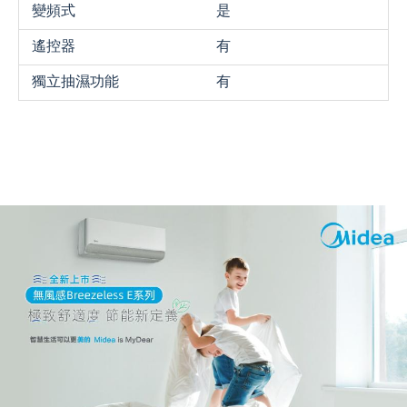
變頻式
是
遙控器
有
獨立抽濕功能
有