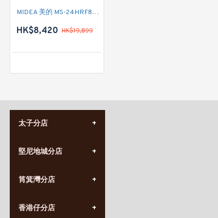
MIDEA 美的 MS-24HRF8E 二匹半 變頻冷暖掛牆分體式冷氣機 (附遙控)
HK$8,420
HK$19,899
太子分店
(852) 3690 8881
堅尼地城分店
營業時間:
星期一至日
(10:00am-20:30pm)
(852) 2555 0788
九龍太子太子道西141號
筲箕灣分店
營業時間:
長榮大廈1樓
星期一至日
(太子站C1出口)
(10:00am-20:30pm)
(852) 2568 7273
香港堅尼地城卑路乍街
香港仔分店
營業時間:
63-65號地下及閣樓
星期一至日