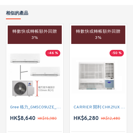
相似的產品
轉數快或轉帳額外回贈
轉數快或轉帳額外回贈
3%
3%
-46 %
-50 %
Gree 格力_GMSC09UZE_GMSC12UZE_GMSC18UZC_R32 掛牆變頻式1拖2分體冷氣機 (淨冷型)
CARRIER 開利 CHK21UX 二匹半 變頻淨冷窗口式冷氣機 (附遙控)
HK$8,640
HK$6,280
HK$15,980
HK$12,480