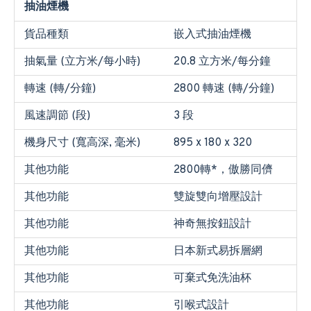
抽油煙機
貨品種類
嵌入式抽油煙機
抽氣量 (立方米/每小時)
20.8 立方米/每分鐘
轉速 (轉/分鐘)
2800 轉速 (轉/分鐘)
風速調節 (段)
3 段
機身尺寸 (寬高深, 毫米)
895 x 180 x 320
其他功能
2800轉*，傲勝同儕
其他功能
雙旋雙向增壓設計
其他功能
神奇無按鈕設計
其他功能
日本新式易拆層網
其他功能
可棄式免洗油杯
其他功能
引喉式設計