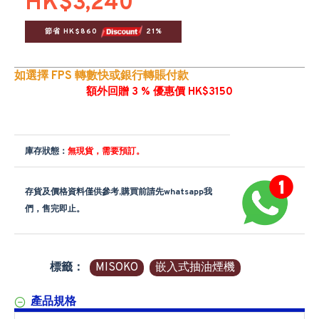
HK$3,240
節省 HK$860 
 21%
如選擇 FPS 轉數快或銀行轉賬付款
額外回贈 3 % 優惠價 HK$3150
庫存狀態：
無現貨，需要預訂。
存貨及價格資料僅供參考,購買前請先whatsapp我
們，售完即止。
標籤：
MISOKO
嵌入式抽油煙機
產品規格