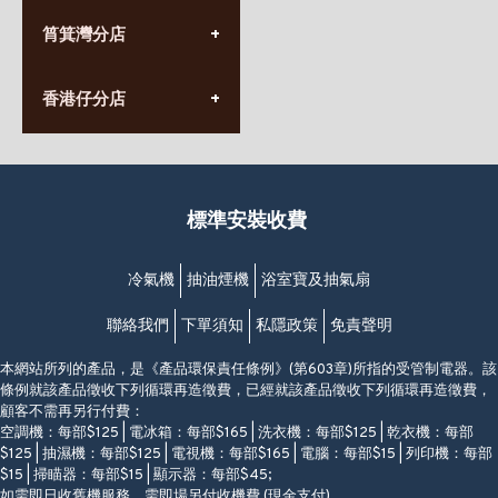
(10:00am-20:30pm)
(852) 2555 0788
九龍太子太子道西141號
筲箕灣分店
營業時間:
長榮大廈1樓
星期一至日
(太子站C1出口)
(10:00am-20:30pm)
(852) 2568 7273
香港堅尼地城卑路乍街
香港仔分店
營業時間:
63-65號地下及閣樓
星期一至日
(堅尼地城地鐵站B出口)
(10:00am-20:30pm)
(852) 2461 4288
香港筲箕灣道234-238號
營業時間:
福昇大廈地下至2樓
星期一至日
(西灣河地鐵站B出口)
(10:00am-20:30pm)
標準安裝收費
香港香港仔成都道20-28號
添喜大廈(香港仔)2字樓
(黃竹坑地鐵站轉4M專線小巴)
冷氣機
抽油煙機
浴室寶及抽氣扇
聯絡我們
下單須知
私隱政策
免責聲明
本網站所列的產品，是《產品環保責任條例》(第603章)所指的受管制電器。該
條例就該產品徵收下列循環再造徵費，已經就該產品徵收下列循環再造徵費，
顧客不需再另行付費：
空調機：每部$125 | 電冰箱：每部$165 | 洗衣機：每部$125 | 乾衣機：每部
$125 | 抽濕機：每部$125 | 電視機：每部$165 | 電腦：每部$15 | 列印機：每部
$15 | 掃瞄器：每部$15 | 顯示器：每部$45;
如需即日收舊機服務，需即場另付收機費 (現金支付)