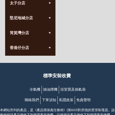
太子分店
(852) 3690 8881
堅尼地城分店
營業時間:
星期一至日
(10:00am-20:30pm)
(852) 2555 0788
九龍太子太子道西141號
筲箕灣分店
營業時間:
長榮大廈1樓
星期一至日
(太子站C1出口)
(10:00am-20:30pm)
(852) 2568 7273
香港堅尼地城卑路乍街
香港仔分店
營業時間:
63-65號地下及閣樓
星期一至日
(堅尼地城地鐵站B出口)
(10:00am-20:30pm)
(852) 2461 4288
香港筲箕灣道234-238號
營業時間:
福昇大廈地下至2樓
星期一至日
(西灣河地鐵站B出口)
(10:00am-20:30pm)
標準安裝收費
香港香港仔成都道20-28號
添喜大廈(香港仔)2字樓
(黃竹坑地鐵站轉4M專線小巴)
冷氣機
抽油煙機
浴室寶及抽氣扇
聯絡我們
下單須知
私隱政策
免責聲明
本網站所列的產品，是《產品環保責任條例》(第603章)所指的受管制電器。該