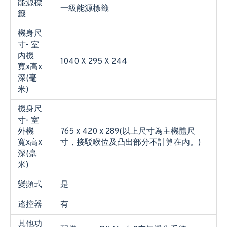
能源標
一級能源標籤
籤
機身尺
寸- 室
內機
1040 X 295 X 244
寬x高x
深(毫
米)
機身尺
寸- 室
外機
765 x 420 x 289(以上尺寸為主機體尺
寬x高x
寸，接駁喉位及凸出部分不計算在內。)
深(毫
米)
變頻式
是
遙控器
有
其他功