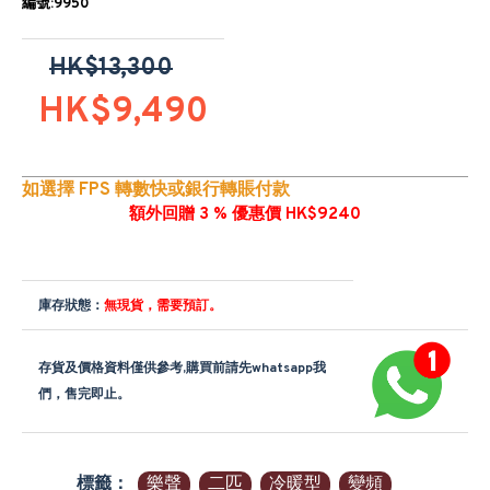
編號:9950
HK$13,300
HK$9,490
如選擇 FPS 轉數快或銀行轉賬付款
額外回贈 3 % 優惠價 HK$9240
庫存狀態：
無現貨，需要預訂。
存貨及價格資料僅供參考,購買前請先whatsapp我
們，售完即止。
標籤：
樂聲
二匹
冷暖型
變頻