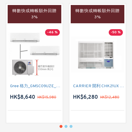
轉數快或轉帳額外回贈
轉數快或轉帳額外回贈
3%
3%
-46 %
-50 %
Gree 格力_GMSC09UZE_GMSC12UZE_GMSC18UZC_R32 掛牆變頻式1拖2分體冷氣機 (淨冷型)
CARRIER 開利 CHK21UX 二匹半 變頻淨冷窗口式冷氣機 (附遙控)
HK$8,640
HK$6,280
HK$15,980
HK$12,480