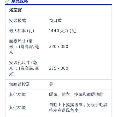
產品規格
浴室寶
安裝模式
窗口式
最大功率 (瓦)
1440 火力 (瓦)
面板尺寸 (毫
米)：(寬高深, 毫
320 x 350
米)
安裝孔尺寸 (毫
米)：(寬高深, 毫
275 x 300
米)
無線遙控器
是
其他功能
暖氣、乾衣、換氣和循環功能
自動上下搖擺送風，另設手動調
其他功能
控左右送風角度