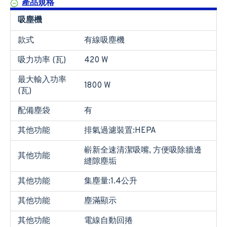
產品規格
吸塵機
款式
有線吸塵機
吸力功率 (瓦)
420 W
最大輸入功率
1800 W
(瓦)
配備塵袋
有
其他功能
排氣過濾裝置:HEPA
嶄新全速清潔吸嘴, 方便吸除牆邊
其他功能
縫隙塵垢
其他功能
集塵量:1.4公升
其他功能
塵滿顯示
其他功能
電線自動回捲