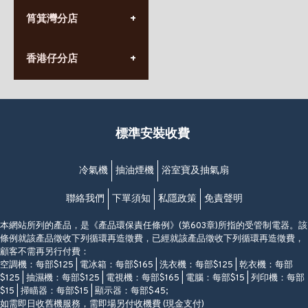
(10:00am-20:30pm)
(852) 2555 0788
九龍太子太子道西141號
筲箕灣分店
營業時間:
長榮大廈1樓
星期一至日
(太子站C1出口)
(10:00am-20:30pm)
(852) 2568 7273
香港堅尼地城卑路乍街
香港仔分店
營業時間:
63-65號地下及閣樓
星期一至日
(堅尼地城地鐵站B出口)
(10:00am-20:30pm)
(852) 2461 4288
香港筲箕灣道234-238號
營業時間:
福昇大廈地下至2樓
星期一至日
(西灣河地鐵站B出口)
(10:00am-20:30pm)
標準安裝收費
香港香港仔成都道20-28號
添喜大廈(香港仔)2字樓
(黃竹坑地鐵站轉4M專線小巴)
冷氣機
抽油煙機
浴室寶及抽氣扇
聯絡我們
下單須知
私隱政策
免責聲明
本網站所列的產品，是《產品環保責任條例》(第603章)所指的受管制電器。該
條例就該產品徵收下列循環再造徵費，已經就該產品徵收下列循環再造徵費，
顧客不需再另行付費：
空調機：每部$125 | 電冰箱：每部$165 | 洗衣機：每部$125 | 乾衣機：每部
$125 | 抽濕機：每部$125 | 電視機：每部$165 | 電腦：每部$15 | 列印機：每部
$15 | 掃瞄器：每部$15 | 顯示器：每部$45;
如需即日收舊機服務，需即場另付收機費 (現金支付)