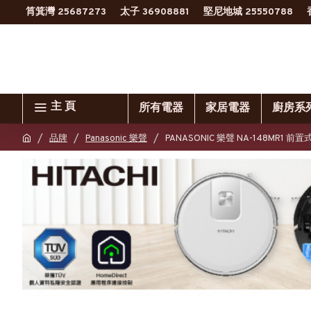
筲箕灣 25687273
太子 36908881
堅尼地城 25550788
主 頁
所有電器
家居電器
廚房系
品牌
Panasonic 樂聲
PANASONIC 樂聲 NA-148MR1 前置