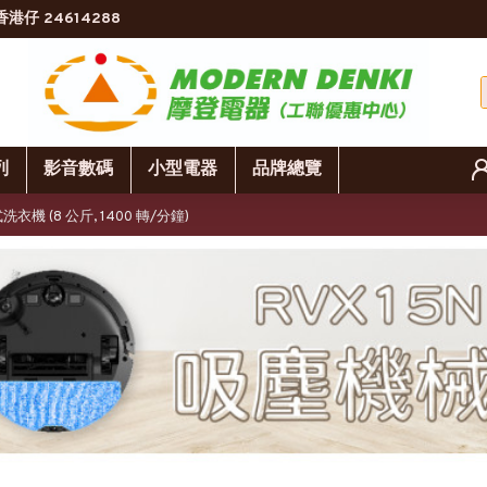
香港仔 24614288
列
影音數碼
小型電器
品牌總覽
式洗衣機 (8 公斤, 1400 轉/分鐘)