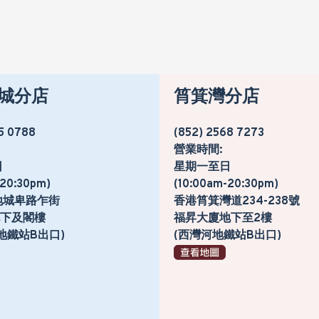
城分店
筲箕灣分店
5 0788
(852) 2568 7273
營業時間:
日
星期一至日
-20:30pm)
(10:00am-20:30pm)
地城卑路乍街
香港筲箕灣道234-238號
號地下及閣樓
福昇大廈地下至2樓
地鐵站B出口)
(西灣河地鐵站B出口)