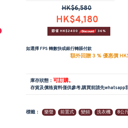
HK$6,580
HK$4,180
節省 HK$2400 
 36%
如選擇 FPS 轉數快或銀行轉賬付款
額外回贈 3 % 優惠價 HK$
可訂購。
庫存狀態：
存貨及價格資料僅供參考,購買前請先whatsap
標籤：
樂聲
前置式
變頻
洗衣機
8公