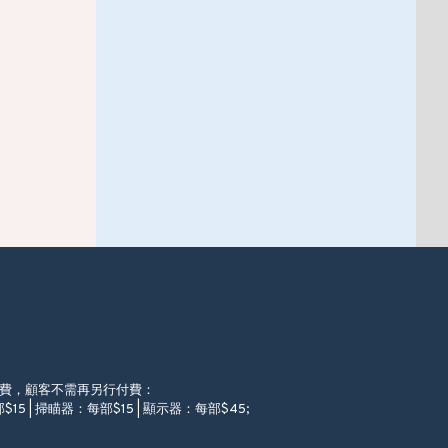
徵費，顧客不需再另行付費：
$15 | 掃瞄器：每部$15 | 顯示器：每部$45;