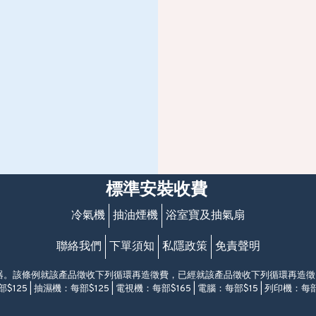
標準安裝收費
冷氣機
抽油煙機
浴室寶及抽氣扇
聯絡我們
下單須知
私隱政策
免責聲明
電器。該條例就該產品徵收下列循環再造徵費，已經就該產品徵收下列循環再造
$125 | 抽濕機：每部$125 | 電視機：每部$165 | 電腦：每部$15 | 列印機：每部