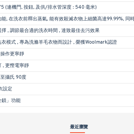
x 475 (連機門, 按鈕, 及供/排水管深度 : 540 毫米)
能, 在洗衣前釋出蒸氣, 能有效殺滅衣物上細菌高達99.99%, 同
擇 , 調節最合適的洗衣時間 , 達致最佳去污效果
模式 , 專為洗滌羊毛衣物而設計 , 榮獲Woolmark認證
, 操作更寧靜
 , 更慳電寧靜
水至攝氏 90度
衣設定
全鎖」功能
最近瀏覽