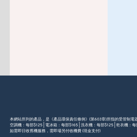
本網站所列的產品，是《產品環保責任條例》(第603章)所指的受管制
空調機：每部$125 | 電冰箱：每部$165 | 洗衣機：每部$125 | 乾衣機：每部
如需即日收舊機服務，需即場另付收機費 (現金支付)