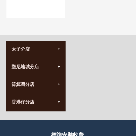
太子分店
(852) 3690 8881
堅尼地城分店
營業時間:
星期一至日
(10:00am-20:30pm)
(852) 2555 0788
九龍太子太子道西141號
筲箕灣分店
營業時間:
長榮大廈1樓
星期一至日
(太子站C1出口)
(10:00am-20:30pm)
(852) 2568 7273
香港堅尼地城卑路乍街
香港仔分店
營業時間:
63-65號地下及閣樓
星期一至日
(堅尼地城地鐵站B出口)
(10:00am-20:30pm)
(852) 2461 4288
香港筲箕灣道234-238號
營業時間:
福昇大廈地下至2樓
星期一至日
(西灣河地鐵站B出口)
(10:00am-20:30pm)
標準安裝收費