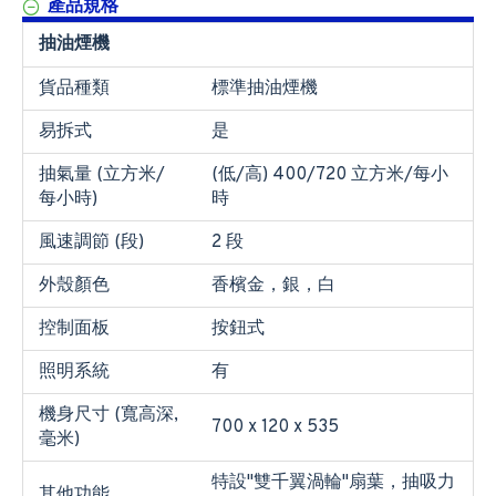
產品規格
抽油煙機
貨品種類
標準抽油煙機
易拆式
是
抽氣量 (立方米/
(低/高) 400/720 立方米/每小
每小時)
時
風速調節 (段)
2 段
外殼顏色
香檳金，銀，白
控制面板
按鈕式
照明系統
有
機身尺寸 (寬高深,
700 x 120 x 535
毫米)
特設"雙千翼渦輪"扇葉，抽吸力
其他功能